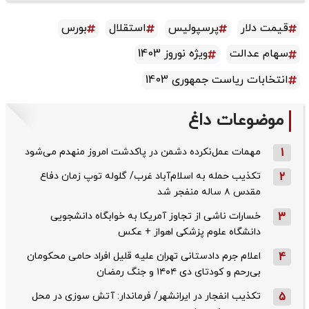
قیمت دلار
پرسپولیس
استقلال
بورس
سهام عدالت
ویژه نوروز 1403
انتخابات ریاست جمهوری 1403
موضوعات داغ
1
مهمات عمل‌نکرده دشمن در پاکدشت امروز منهدم می‌شود
2
تکذیب حمله به اسلام‌آباد غرب/ گلوله توپ زمان دفاع
مقدس ۸ ساله منفجر شد
3
خسارات ناشی از تجاوز آمریکا به خوابگاه دانشجویی
دانشگاه علوم پزشکی اهواز + عکس
4
اعلام جرم دادستانی تهران علیه قلیل افراد حامی محکومان
بی‌رحم و کودتای دی‌ ۱۴۰۴ و جنگ رمضان
5
تکذیب ‌انفجار در ایرانشهر/ فرماندار: آتش سوزی در محل