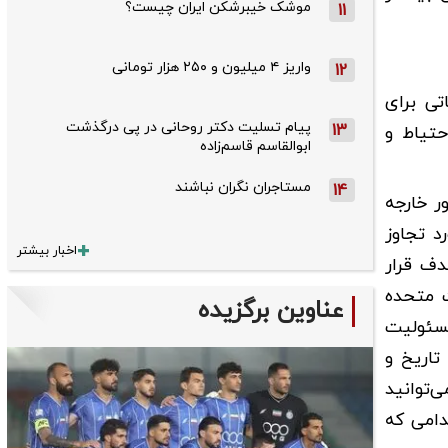
موشک خیبرشکن ایران چیست؟
11
واریز ۴ میلیون و ۲۵۰ هزار تومانی
12
تی برای
پیام تسلیت دکتر روحانی در پی درگذشت
13
حتیاط و
ابوالقاسم قاسم‌زاده
مستاجران نگران نباشند
14
ر خارجه
د تجاوز
اخبار بیشتر
دف قرار
ت متحده
عناوین برگزیده
مسئولیت
تاریخ و
‌توانید
دامی که