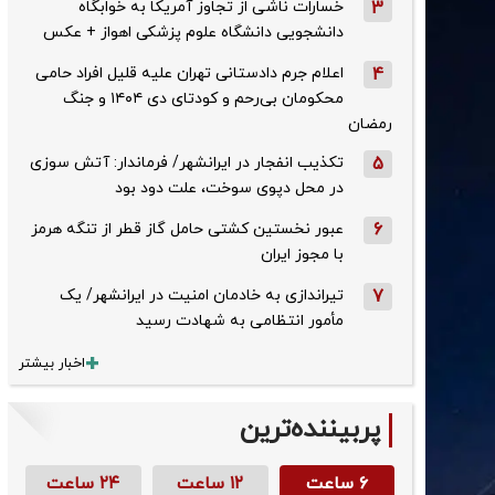
3
خسارات ناشی از تجاوز آمریکا به خوابگاه
دانشجویی دانشگاه علوم پزشکی اهواز + عکس
4
اعلام جرم دادستانی تهران علیه قلیل افراد حامی
محکومان بی‌رحم و کودتای دی‌ ۱۴۰۴ و جنگ
رمضان
5
تکذیب ‌انفجار در ایرانشهر/ فرماندار: آتش سوزی
در محل دپوی سوخت، علت دود بود
6
عبور نخستین کشتی حامل گاز قطر از تنگه هرمز
با مجوز ایران
7
تیراندازی به خادمان امنیت در ایرانشهر/ یک
مأمور انتظامی به شهادت رسید
اخبار بیشتر
پربیننده‌ترین
۶ ساعت
۱۲ ساعت
۲۴ ساعت