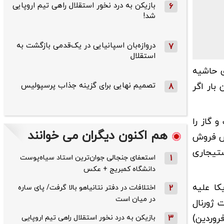
بازیکن به درد نخور استقلال راهی تیم اروپایی
6
شد!
دروازه‌بان اسپانیایی در یک‌قدمی بازگشت به
7
استقلال
ی حاشیه
بار اگر
تصمیم نهایی برای گزینه جذاب پرسپولیس
8
 گاز را
هم اکنون دیگران می خوانند
یش فروش
ستیجاری
1
استعفای جنجالی جوان‌ترین استاد سیاه‌پوست
دانشگاه کمبریج + عکس
کا علیه
2
اختلافات در دفتر نتانیاهو بالا گرفت/ پای ساره
در میان است
 ژورنال
روردین)
3
بازیکن به درد نخور استقلال راهی تیم اروپایی