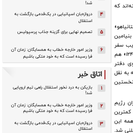
شد!
‌اند که
4
دروازه‌بان اسپانیایی در یک‌قدمی بازگشت به
استقلال
انیاهو»
5
تصمیم نهایی برای گزینه جذاب پرسپولیس
بنیامین
ذیب سفر
6
وزیر امور خارجه خطاب به همسایگان: زمان آن
نخست‌وزیر اسرائیل به این کشور یا پذیرش هرگونه هیئت نظامی این رژیم در خاک خود را رد کرد. شبکه صهیونیستی «i۲۴» هم
فرا رسیده است که به خود متکی باشیم
ی دفتر
 به نقل
اتاق خبر
 نخستین
بازیکن به درد نخور استقلال راهی تیم اروپایی
1
شد!
ان رژیم
وزیر امور خارجه خطاب به همسایگان: زمان آن
2
فرا رسیده است که به خود متکی باشیم
 کمترین
همه این
دروازه‌بان اسپانیایی در یک‌قدمی بازگشت به
3
استقلال
لنی شد.