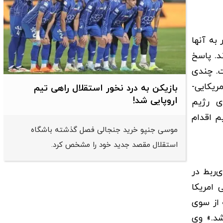
به آنها
د. پاسخ
ت. چندی
ریکایی-
بازیکن به درد نخور استقلال راهی تیم
اروپایی شد!
ی رژیم
م اقدام
موسی جنپو خرید جنجالی فصل گذشته باشگاه
استقلال مقصد جدید خود را مشخص کرد.
‌ربط در
 امریکا
 از سوی
شد.» وی