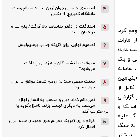
استعفای جنجالی جوان‌ترین استاد سیاه‌پوست
4
دانشگاه کمبریج + عکس
اختلافات در دفتر نتانیاهو بالا گرفت/ پای ساره
5
جو کرد.
در میان است
 امارات
تصمیم نهایی برای گزینه جذاب پرسپولیس
6
ت دارد؛
تی و یک
معوقات بازنشستگان چه زمانی پرداخت
7
 سامانه
می‌شود؟
بنیامین
بسنت مدعی شد: به زودی شاهد توافق با ایران
8
کامل از
خواهیم بود
 گزارشی
نمی‌دانم کدام دین و مذهب به انسان اجازه
9
مریکا و
می‌دهد به دیگری تهمت بزند، ناسزا بگوید یا
بی‌احترامی کند
نگ علیه
خزانه داری آمریکا تحریم های جدیدی علیه ایران
10
 به جنگ
اعمال کرد
ض بیشتر