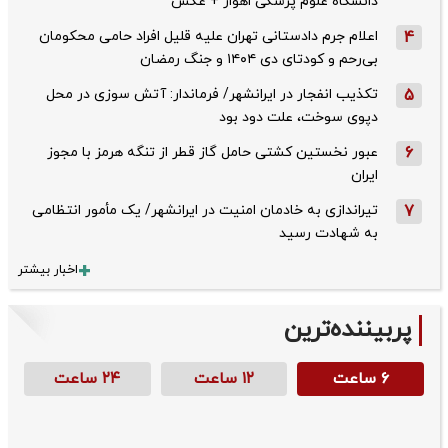
دانشگاه علوم پزشکی اهواز + عکس
4
اعلام جرم دادستانی تهران علیه قلیل افراد حامی محکومان
بی‌رحم و کودتای دی‌ ۱۴۰۴ و جنگ رمضان
5
تکذیب ‌انفجار در ایرانشهر/ فرماندار: آتش سوزی در محل
دپوی سوخت، علت دود بود
6
عبور نخستین کشتی حامل گاز قطر از تنگه هرمز با مجوز
ایران
7
تیراندازی به خادمان امنیت در ایرانشهر/ یک مأمور انتظامی
به شهادت رسید
اخبار بیشتر
پربیننده‌ترین
۶ ساعت
۱۲ ساعت
۲۴ ساعت