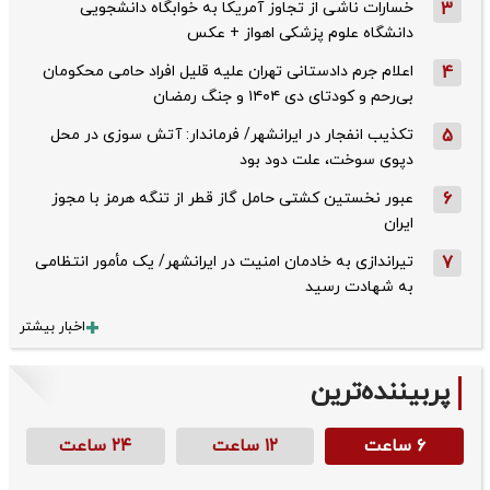
3
خسارات ناشی از تجاوز آمریکا به خوابگاه دانشجویی
دانشگاه علوم پزشکی اهواز + عکس
4
اعلام جرم دادستانی تهران علیه قلیل افراد حامی محکومان
بی‌رحم و کودتای دی‌ ۱۴۰۴ و جنگ رمضان
5
تکذیب ‌انفجار در ایرانشهر/ فرماندار: آتش سوزی در محل
دپوی سوخت، علت دود بود
6
عبور نخستین کشتی حامل گاز قطر از تنگه هرمز با مجوز
ایران
7
تیراندازی به خادمان امنیت در ایرانشهر/ یک مأمور انتظامی
به شهادت رسید
اخبار بیشتر
پربیننده‌ترین
۶ ساعت
۱۲ ساعت
۲۴ ساعت