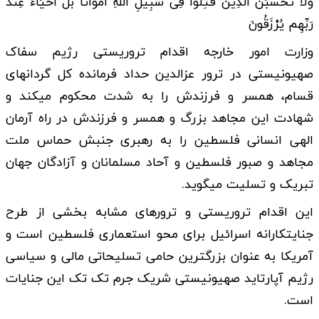
وَلَا تَحْسَبَنَّ الَّذِینَ قُتِلُوا فِی سَبِیلِ اللَّهِ أَمواتًا بَلْ أَحْیَاءٌ عِندَ
رَبِّهِم یُرْزَقُونَ
وزارت امور خارجه اقدام تروریستی رژیم سفاک
صهیونیستی در ترور عزالدین حداد فرمانده کل گردانهای
قسام، همسر و فرزندش را به شدت محکوم میکند و
شهادت این مجاهد بزرگ و همسر و فرزندش در راه آرمان
الهی انسانی فلسطین را به رهبری جنبش حماس ملت
مجاهد و صبور فلسطین و آحاد مسلمانان و آزادگان جهان
تبریک و تسلیت میگوید.
این اقدام تروریستی و ترورهای مشابه بخشی از طرح
جنایتکارانه اسرائیل برای محو استعماری فلسطین است و
آمریکا به عنوان بزرگترین حامی تسلیحاتی مالی و سیاسی
رژیم آپارتاید صهیونیستی شریک جرم تک تک این جنایات
است.