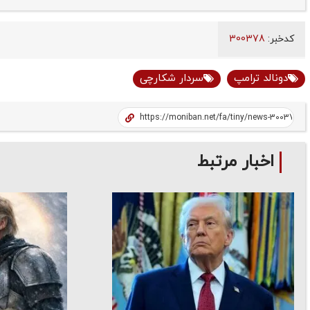
کدخبر:
300378
دونالد ترامپ
سردار شکارچی
اخبار مرتبط