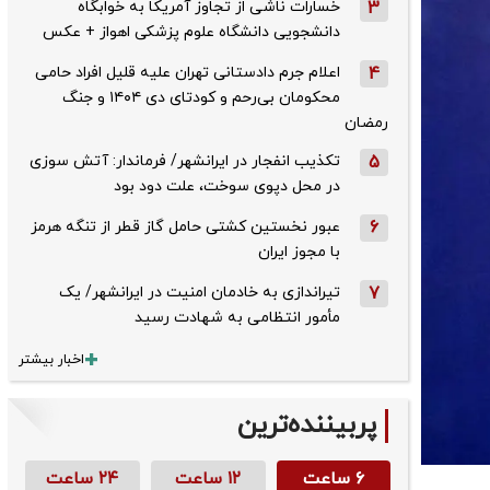
3
خسارات ناشی از تجاوز آمریکا به خوابگاه
دانشجویی دانشگاه علوم پزشکی اهواز + عکس
4
اعلام جرم دادستانی تهران علیه قلیل افراد حامی
محکومان بی‌رحم و کودتای دی‌ ۱۴۰۴ و جنگ
رمضان
5
تکذیب ‌انفجار در ایرانشهر/ فرماندار: آتش سوزی
در محل دپوی سوخت، علت دود بود
6
عبور نخستین کشتی حامل گاز قطر از تنگه هرمز
با مجوز ایران
7
تیراندازی به خادمان امنیت در ایرانشهر/ یک
مأمور انتظامی به شهادت رسید
اخبار بیشتر
پربیننده‌ترین
۶ ساعت
۱۲ ساعت
۲۴ ساعت