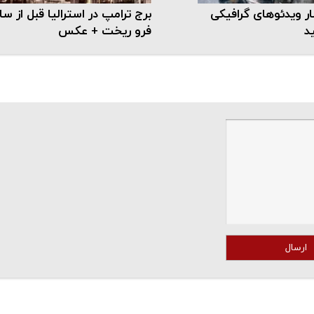
ار ویدئوهای گرافیکی
برج ترامپ در استرالیا قبل از س
ید
فرو ریخت + عکس
ارسال