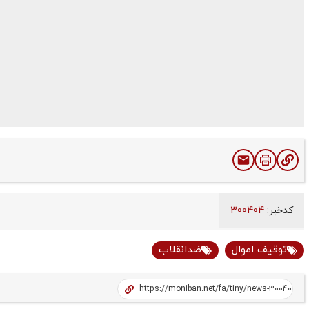
کدخبر:
300404
توقیف اموال
ضدانقلاب