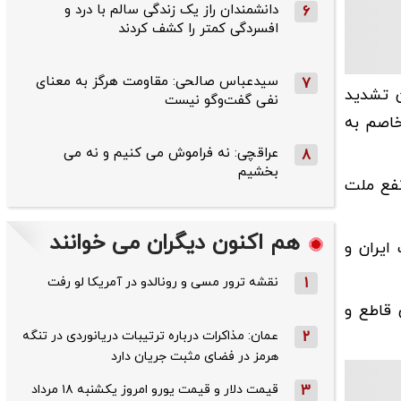
دانشمندان راز یک زندگی سالم با درد و
6
افسردگی کمتر را کشف کردند
سیدعباس صالحی: مقاومت هرگز به معنای
7
ن تشدید
نفی گفت‌وگو نیست
متخاصم به
عراقچی: نه فراموش می کنیم و نه می
8
بخشیم
نفع ملت
هم اکنون دیگران می خوانند
ایران و
1
نقشه ترور مسی و رونالدو در آمریکا لو رفت
 قاطع و
2
عمان: مذاکرات درباره ترتیبات دریانوردی در تنگه
هرمز در فضای مثبت جریان دارد
3
قیمت دلار و قیمت یورو امروز یکشنبه ۱۸ مرداد