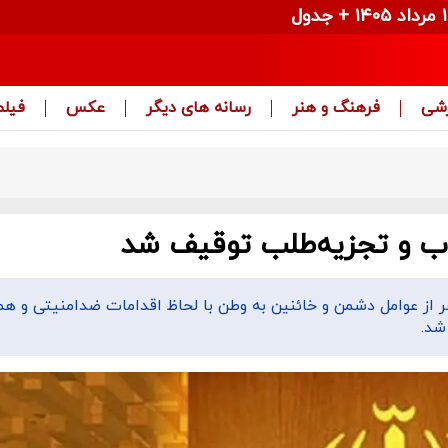
زشی
فرهنگ و هنر
رسانه های دیگر
عکس
فیلم
اب و تجزیه‌طلب توقیف شد
 کل دادگستری آذربایجان غربی گفت: اموال ۱۲۹ نفر از عوامل دشمن و خائنین به وطن با لحاظ اقدامات ضدامنیتی و
شد.