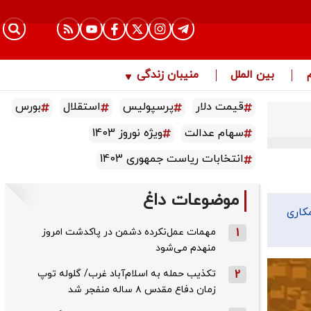
بین الملل
منیبان زندگی
قیمت دلار
پرسپولیس
استقلال
بورس
سهام عدالت
ویژه نوروز 1403
انتخابات ریاست جمهوری 1403
موضوعات داغ
 همکاری
1
مهمات عمل‌نکرده دشمن در پاکدشت امروز
منهدم می‌شود
2
تکذیب حمله به اسلام‌آباد غرب/ گلوله توپ
زمان دفاع مقدس ۸ ساله منفجر شد