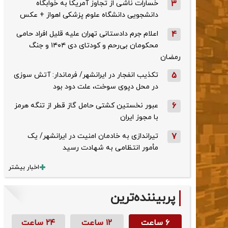
3
خسارات ناشی از تجاوز آمریکا به خوابگاه
دانشجویی دانشگاه علوم پزشکی اهواز + عکس
4
اعلام جرم دادستانی تهران علیه قلیل افراد حامی
محکومان بی‌رحم و کودتای دی‌ ۱۴۰۴ و جنگ
رمضان
5
تکذیب ‌انفجار در ایرانشهر/ فرماندار: آتش سوزی
در محل دپوی سوخت، علت دود بود
6
عبور نخستین کشتی حامل گاز قطر از تنگه هرمز
با مجوز ایران
7
تیراندازی به خادمان امنیت در ایرانشهر/ یک
مأمور انتظامی به شهادت رسید
اخبار بیشتر
پربیننده‌ترین
۶ ساعت
۱۲ ساعت
۲۴ ساعت