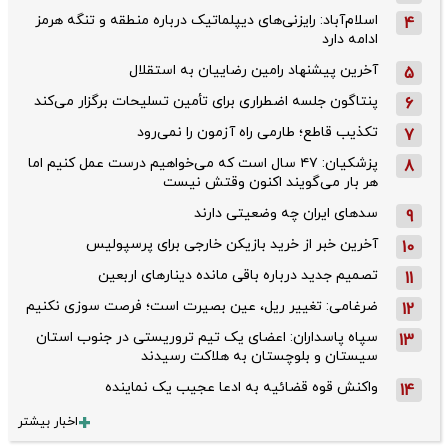
اسلام‌آباد: رایزنی‌های دیپلماتیک درباره منطقه و تنگه هرمز
4
ادامه دارد
آخرین پیشنهاد رامین رضاییان به استقلال
5
پنتاگون جلسه اضطراری برای تأمین تسلیحات برگزار می‌کند
6
تکذیب قاطع؛‌ طارمی راه آزمون را نمی‌رود
7
پزشکیان: ۴۷ سال است که می‌خواهیم درست عمل کنیم اما
8
هر بار می‌گویند اکنون وقتش نیست
سدهای ایران چه وضعیتی دارند
9
آخرین خبر از خرید بازیکن خارجی برای پرسپولیس
10
تصمیم جدید درباره باقی مانده دینارهای اربعین
11
ضرغامی: تغییر ریل، عین بصیرت است؛ فرصت سوزی نکنیم
12
سپاه پاسداران: اعضای یک تیم تروریستی در جنوب استان
13
سیستان و بلوچستان به هلاکت رسیدند
واکنش قوه قضائیه به ادعا عجیب یک نماینده
14
اخبار بیشتر