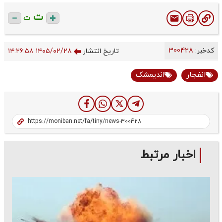
ت
ت
کدخبر:
300428
تاریخ انتشار
۱۴۰۵/۰۲/۲۸ ۱۴:۲۶:۵۸
انفجار
اندیمشک
اخبار مرتبط