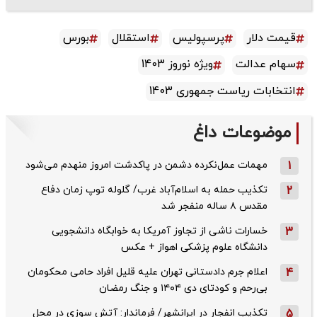
قیمت دلار
پرسپولیس
استقلال
بورس
سهام عدالت
ویژه نوروز 1403
انتخابات ریاست جمهوری 1403
موضوعات داغ
1
مهمات عمل‌نکرده دشمن در پاکدشت امروز منهدم می‌شود
2
تکذیب حمله به اسلام‌آباد غرب/ گلوله توپ زمان دفاع
مقدس ۸ ساله منفجر شد
3
خسارات ناشی از تجاوز آمریکا به خوابگاه دانشجویی
دانشگاه علوم پزشکی اهواز + عکس
4
اعلام جرم دادستانی تهران علیه قلیل افراد حامی محکومان
بی‌رحم و کودتای دی‌ ۱۴۰۴ و جنگ رمضان
5
تکذیب ‌انفجار در ایرانشهر/ فرماندار: آتش سوزی در محل