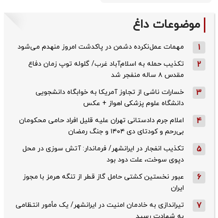
موضوعات داغ
1
مهمات عمل‌نکرده دشمن در پاکدشت امروز منهدم می‌شود
2
تکذیب حمله به اسلام‌آباد غرب/ گلوله توپ زمان دفاع
مقدس ۸ ساله منفجر شد
3
خسارات ناشی از تجاوز آمریکا به خوابگاه دانشجویی
دانشگاه علوم پزشکی اهواز + عکس
4
اعلام جرم دادستانی تهران علیه قلیل افراد حامی محکومان
بی‌رحم و کودتای دی‌ ۱۴۰۴ و جنگ رمضان
5
تکذیب ‌انفجار در ایرانشهر/ فرماندار: آتش سوزی در محل
دپوی سوخت، علت دود بود
6
عبور نخستین کشتی حامل گاز قطر از تنگه هرمز با مجوز
ایران
7
تیراندازی به خادمان امنیت در ایرانشهر/ یک مأمور انتظامی
به شهادت رسید