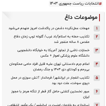
انتخابات ریاست جمهوری 1403
موضوعات داغ
1
مهمات عمل‌نکرده دشمن در پاکدشت امروز منهدم می‌شود
2
تکذیب حمله به اسلام‌آباد غرب/ گلوله توپ زمان دفاع
مقدس ۸ ساله منفجر شد
3
خسارات ناشی از تجاوز آمریکا به خوابگاه دانشجویی
دانشگاه علوم پزشکی اهواز + عکس
4
اعلام جرم دادستانی تهران علیه قلیل افراد حامی محکومان
بی‌رحم و کودتای دی‌ ۱۴۰۴ و جنگ رمضان
5
تکذیب ‌انفجار در ایرانشهر/ فرماندار: آتش سوزی در محل
دپوی سوخت، علت دود بود
6
عبور نخستین کشتی حامل گاز قطر از تنگه هرمز با مجوز
ایران
7
تیراندازی به خادمان امنیت در ایرانشهر/ یک مأمور انتظامی