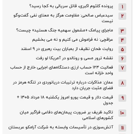
پرونده کلثوم اکبری، قاتل سریالی به کجا رسید؟
1
سیدعباس صالحی: مقاومت هرگز به معنای نفی گفت‌وگو
2
نیست
ماجرای پیامک «مشمول سهمیه جنگ هستید» چیست؟
3
عراقچی: نه فراموش می کنیم و نه می بخشیم
4
روایت طحان‌ نظیف از بمباران بیت رهبری در ۹ اسفند
5
نقشه ترور مسی و رونالدو در آمریکا لو رفت
6
فعالیت ۱۲۴ حساب ارزی دستگاه‌های اجرایی خارج از حساب
7
واحد خزانه است
عمان: مذاکرات درباره ترتیبات دریانوردی در تنگه هرمز در
8
فضای مثبت جریان دارد
قیمت دلار و قیمت یورو امروز یکشنبه ۱۸ مرداد ۱۴۰۵ +
9
جدول
تاکید ظریف بر ضرورت پیمان‌های دفاعی فراگیر میان
10
کشورهای اسلامی
آتش‌سوزی در تأسیسات وابسته به شرکت آرامکو عربستان
11