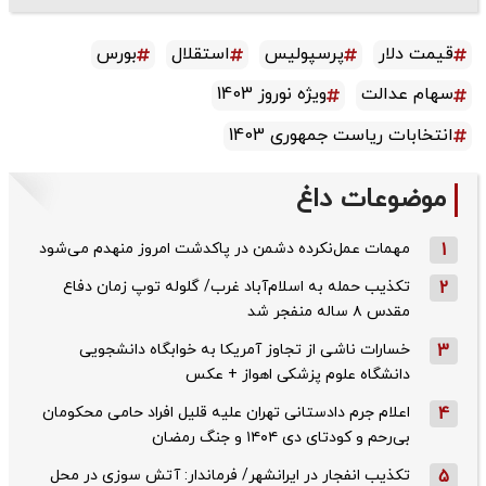
قیمت دلار
پرسپولیس
استقلال
بورس
سهام عدالت
ویژه نوروز 1403
انتخابات ریاست جمهوری 1403
موضوعات داغ
1
مهمات عمل‌نکرده دشمن در پاکدشت امروز منهدم می‌شود
2
تکذیب حمله به اسلام‌آباد غرب/ گلوله توپ زمان دفاع
مقدس ۸ ساله منفجر شد
3
خسارات ناشی از تجاوز آمریکا به خوابگاه دانشجویی
دانشگاه علوم پزشکی اهواز + عکس
4
اعلام جرم دادستانی تهران علیه قلیل افراد حامی محکومان
بی‌رحم و کودتای دی‌ ۱۴۰۴ و جنگ رمضان
5
تکذیب ‌انفجار در ایرانشهر/ فرماندار: آتش سوزی در محل