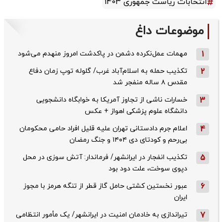
انتخابات ریاست جمهوری 1403
موضوعات داغ
1
مهمات عمل‌نکرده دشمن در پاکدشت امروز منهدم می‌شود
2
تکذیب حمله به اسلام‌آباد غرب/ گلوله توپ زمان دفاع
مقدس ۸ ساله منفجر شد
3
خسارات ناشی از تجاوز آمریکا به خوابگاه دانشجویی
دانشگاه علوم پزشکی اهواز + عکس
4
اعلام جرم دادستانی تهران علیه قلیل افراد حامی محکومان
بی‌رحم و کودتای دی‌ ۱۴۰۴ و جنگ رمضان
5
تکذیب ‌انفجار در ایرانشهر/ فرماندار: آتش سوزی در محل
دپوی سوخت، علت دود بود
6
عبور نخستین کشتی حامل گاز قطر از تنگه هرمز با مجوز
ایران
7
تیراندازی به خادمان امنیت در ایرانشهر/ یک مأمور انتظامی