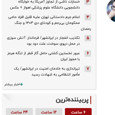
3
خسارات ناشی از تجاوز آمریکا به خوابگاه
دانشجویی دانشگاه علوم پزشکی اهواز + عکس
4
اعلام جرم دادستانی تهران علیه قلیل افراد حامی
محکومان بی‌رحم و کودتای دی‌ ۱۴۰۴ و جنگ
رمضان
5
تکذیب ‌انفجار در ایرانشهر/ فرماندار: آتش سوزی
در محل دپوی سوخت، علت دود بود
6
عبور نخستین کشتی حامل گاز قطر از تنگه هرمز
با مجوز ایران
7
تیراندازی به خادمان امنیت در ایرانشهر/ یک
مأمور انتظامی به شهادت رسید
اخبار بیشتر
پربیننده‌ترین
۶ ساعت
۱۲ ساعت
۲۴ ساعت