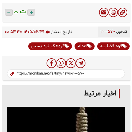
ت
ت
کدخبر:
300570
تاریخ انتشار
۱۴۰۵/۰۲/۳۱ ۰۸:۵۳:۳۵
قوه قضاییه
اعدام
گروهک تروریستی
اخبار مرتبط