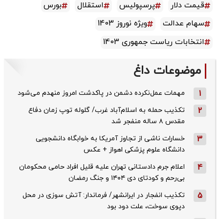
قیمت دلار
پرسپولیس
استقلال
بورس
سهام عدالت
ویژه نوروز 1403
انتخابات ریاست جمهوری 1403
موضوعات داغ
1
مهمات عمل‌نکرده دشمن در پاکدشت امروز منهدم می‌شود
2
تکذیب حمله به اسلام‌آباد غرب/ گلوله توپ زمان دفاع
مقدس ۸ ساله منفجر شد
3
خسارات ناشی از تجاوز آمریکا به خوابگاه دانشجویی
دانشگاه علوم پزشکی اهواز + عکس
4
اعلام جرم دادستانی تهران علیه قلیل افراد حامی محکومان
بی‌رحم و کودتای دی‌ ۱۴۰۴ و جنگ رمضان
5
تکذیب ‌انفجار در ایرانشهر/ فرماندار: آتش سوزی در محل
دپوی سوخت، علت دود بود