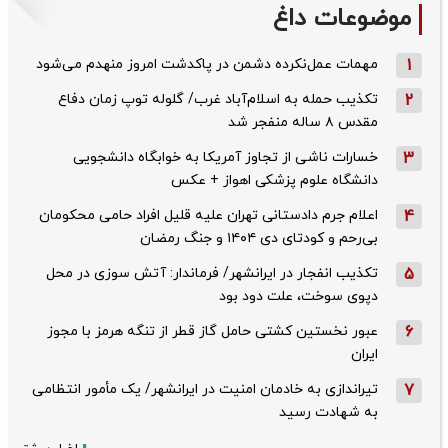
موضوعات داغ
1
مهمات عمل‌نکرده دشمن در پاکدشت امروز منهدم می‌شود
2
تکذیب حمله به اسلام‌آباد غرب/ گلوله توپ زمان دفاع
مقدس ۸ ساله منفجر شد
3
خسارات ناشی از تجاوز آمریکا به خوابگاه دانشجویی
دانشگاه علوم پزشکی اهواز + عکس
4
اعلام جرم دادستانی تهران علیه قلیل افراد حامی محکومان
بی‌رحم و کودتای دی‌ ۱۴۰۴ و جنگ رمضان
5
تکذیب ‌انفجار در ایرانشهر/ فرماندار: آتش سوزی در محل
دپوی سوخت، علت دود بود
6
عبور نخستین کشتی حامل گاز قطر از تنگه هرمز با مجوز
ایران
7
تیراندازی به خادمان امنیت در ایرانشهر/ یک مأمور انتظامی
به شهادت رسید