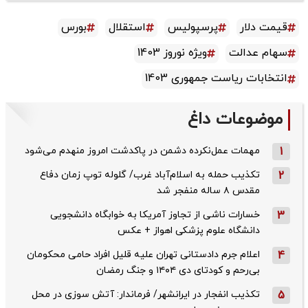
قیمت دلار
پرسپولیس
استقلال
بورس
سهام عدالت
ویژه نوروز 1403
انتخابات ریاست جمهوری 1403
موضوعات داغ
1
مهمات عمل‌نکرده دشمن در پاکدشت امروز منهدم می‌شود
2
تکذیب حمله به اسلام‌آباد غرب/ گلوله توپ زمان دفاع
مقدس ۸ ساله منفجر شد
3
خسارات ناشی از تجاوز آمریکا به خوابگاه دانشجویی
دانشگاه علوم پزشکی اهواز + عکس
4
اعلام جرم دادستانی تهران علیه قلیل افراد حامی محکومان
بی‌رحم و کودتای دی‌ ۱۴۰۴ و جنگ رمضان
5
تکذیب ‌انفجار در ایرانشهر/ فرماندار: آتش سوزی در محل