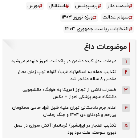
قیمت دلار
پرسپولیس
استقلال
بورس
سهام عدالت
ویژه نوروز 1403
انتخابات ریاست جمهوری 1403
موضوعات داغ
1
مهمات عمل‌نکرده دشمن در پاکدشت امروز منهدم می‌شود
2
تکذیب حمله به اسلام‌آباد غرب/ گلوله توپ زمان دفاع
مقدس ۸ ساله منفجر شد
3
خسارات ناشی از تجاوز آمریکا به خوابگاه دانشجویی
دانشگاه علوم پزشکی اهواز + عکس
4
اعلام جرم دادستانی تهران علیه قلیل افراد حامی محکومان
بی‌رحم و کودتای دی‌ ۱۴۰۴ و جنگ رمضان
5
تکذیب ‌انفجار در ایرانشهر/ فرماندار: آتش سوزی در محل
دپوی سوخت، علت دود بود