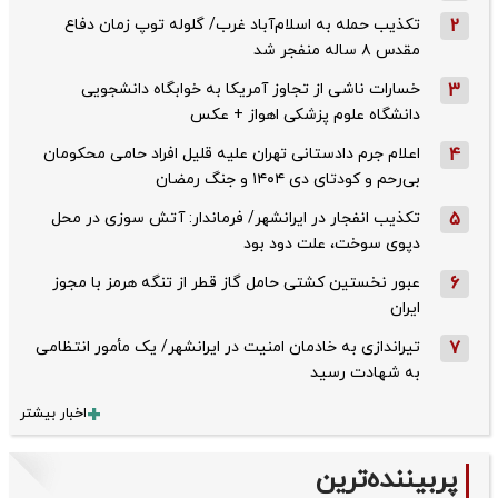
2
تکذیب حمله به اسلام‌آباد غرب/ گلوله توپ زمان دفاع
مقدس ۸ ساله منفجر شد
3
خسارات ناشی از تجاوز آمریکا به خوابگاه دانشجویی
دانشگاه علوم پزشکی اهواز + عکس
4
اعلام جرم دادستانی تهران علیه قلیل افراد حامی محکومان
بی‌رحم و کودتای دی‌ ۱۴۰۴ و جنگ رمضان
5
تکذیب ‌انفجار در ایرانشهر/ فرماندار: آتش سوزی در محل
دپوی سوخت، علت دود بود
6
عبور نخستین کشتی حامل گاز قطر از تنگه هرمز با مجوز
ایران
7
تیراندازی به خادمان امنیت در ایرانشهر/ یک مأمور انتظامی
به شهادت رسید
اخبار بیشتر
پربیننده‌ترین