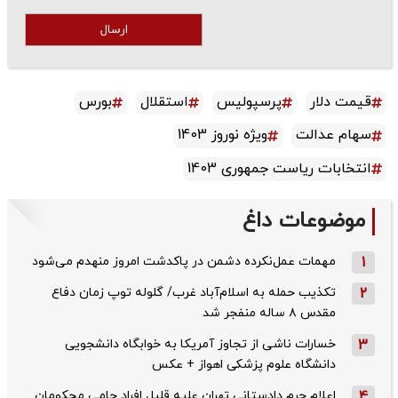
ارسال
قیمت دلار
پرسپولیس
استقلال
بورس
سهام عدالت
ویژه نوروز 1403
انتخابات ریاست جمهوری 1403
موضوعات داغ
1
مهمات عمل‌نکرده دشمن در پاکدشت امروز منهدم می‌شود
2
تکذیب حمله به اسلام‌آباد غرب/ گلوله توپ زمان دفاع
مقدس ۸ ساله منفجر شد
3
خسارات ناشی از تجاوز آمریکا به خوابگاه دانشجویی
دانشگاه علوم پزشکی اهواز + عکس
4
اعلام جرم دادستانی تهران علیه قلیل افراد حامی محکومان