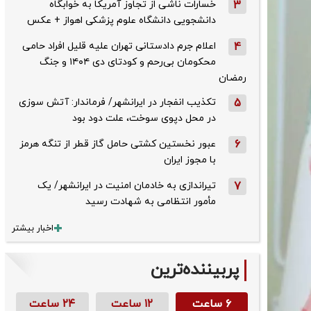
3
خسارات ناشی از تجاوز آمریکا به خوابگاه
دانشجویی دانشگاه علوم پزشکی اهواز + عکس
4
اعلام جرم دادستانی تهران علیه قلیل افراد حامی
محکومان بی‌رحم و کودتای دی‌ ۱۴۰۴ و جنگ
رمضان
5
تکذیب ‌انفجار در ایرانشهر/ فرماندار: آتش سوزی
در محل دپوی سوخت، علت دود بود
6
عبور نخستین کشتی حامل گاز قطر از تنگه هرمز
با مجوز ایران
7
تیراندازی به خادمان امنیت در ایرانشهر/ یک
مأمور انتظامی به شهادت رسید
اخبار بیشتر
پربیننده‌ترین
۶ ساعت
۱۲ ساعت
۲۴ ساعت