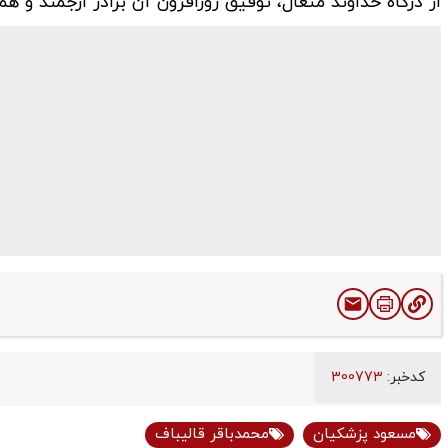
از درگاه خداوند متعال، توفیق روزافزون آن برادر ارجمند و 
کدخبر:
300773
مسعود پزشکیان
محمدباقر قالیباف