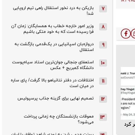
بازیکن به درد نخور استقلال راهی تیم اروپایی
7
شد!
وزیر امور خارجه خطاب به همسایگان: زمان آن
8
فرا رسیده است که به خود متکی باشیم
دروازه‌بان اسپانیایی در یک‌قدمی بازگشت به
9
استقلال
استعفای جنجالی جوان‌ترین استاد سیاه‌پوست
10
دانشگاه کمبریج + عکس
اختلافات در دفتر نتانیاهو بالا گرفت/ پای ساره
11
در میان است
تصمیم نهایی برای گزینه جذاب پرسپولیس
12
معوقات بازنشستگان چه زمانی پرداخت
13
می‌شود؟
 کرد
بسنت مدعی شد: به زودی شاهد توافق با ایران