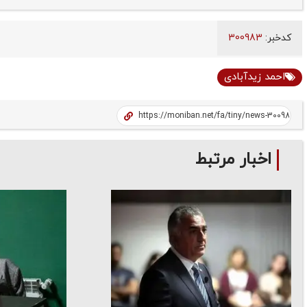
کدخبر:
300983
احمد زیدآبادی
اخبار مرتبط