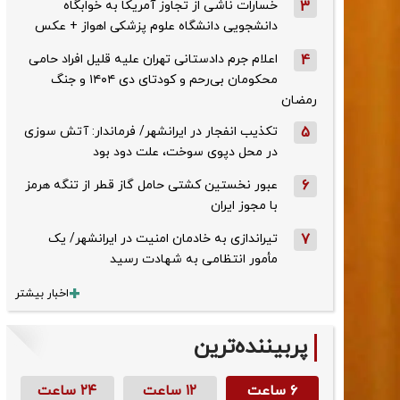
3
خسارات ناشی از تجاوز آمریکا به خوابگاه
دانشجویی دانشگاه علوم پزشکی اهواز + عکس
4
اعلام جرم دادستانی تهران علیه قلیل افراد حامی
محکومان بی‌رحم و کودتای دی‌ ۱۴۰۴ و جنگ
رمضان
5
تکذیب ‌انفجار در ایرانشهر/ فرماندار: آتش سوزی
در محل دپوی سوخت، علت دود بود
6
عبور نخستین کشتی حامل گاز قطر از تنگه هرمز
با مجوز ایران
7
تیراندازی به خادمان امنیت در ایرانشهر/ یک
مأمور انتظامی به شهادت رسید
اخبار بیشتر
پربیننده‌ترین
۶ ساعت
۱۲ ساعت
۲۴ ساعت