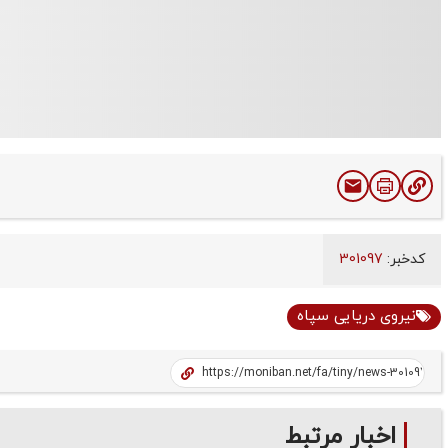
کدخبر:
301097
نیروی دریایی سپاه
اخبار مرتبط