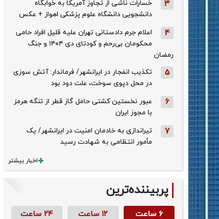
3
خسارات ناشی از تجاوز آمریکا به خوابگاه
دانشجویی دانشگاه علوم پزشکی اهواز + عکس
4
اعلام جرم دادستانی تهران علیه قلیل افراد حامی
محکومان بی‌رحم و کودتای دی‌ ۱۴۰۴ و جنگ
رمضان
5
تکذیب ‌انفجار در ایرانشهر/ فرماندار: آتش سوزی
در محل دپوی سوخت، علت دود بود
6
عبور نخستین کشتی حامل گاز قطر از تنگه هرمز
با مجوز ایران
7
تیراندازی به خادمان امنیت در ایرانشهر/ یک
مأمور انتظامی به شهادت رسید
اخبار بیشتر
پربیننده‌ترین
۶ ساعت
۱۲ ساعت
۲۴ ساعت