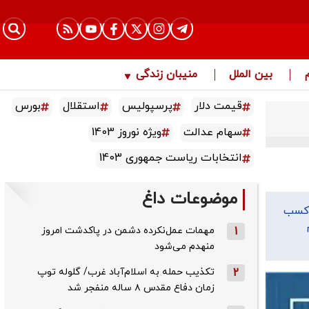
بین الملل
منیبان زندگی
قیمت دلار
پرسپولیس
استقلال
بورس
سهام عدالت
ویژه نوروز 1403
انتخابات ریاست جمهوری 1403
موضوعات داغ
کش بود پس از کسب
1
مهمات عمل‌نکرده دشمن در پاکدشت امروز
منهدم می‌شود
2
تکذیب حمله به اسلام‌آباد غرب/ گلوله توپ
زمان دفاع مقدس ۸ ساله منفجر شد