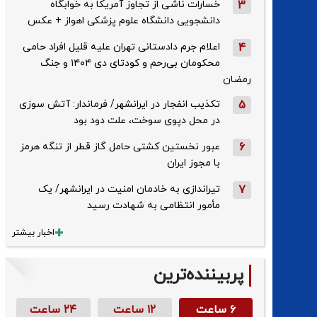
3
خسارات ناشی از تجاوز آمریکا به خوابگاه
دانشجویی دانشگاه علوم پزشکی اهواز + عکس
4
اعلام جرم دادستانی تهران علیه قلیل افراد حامی
محکومان بی‌رحم و کودتای دی‌ ۱۴۰۴ و جنگ
رمضان
5
تکذیب ‌انفجار در ایرانشهر/ فرماندار: آتش سوزی
در محل دپوی سوخت، علت دود بود
6
عبور نخستین کشتی حامل گاز قطر از تنگه هرمز
با مجوز ایران
7
تیراندازی به خادمان امنیت در ایرانشهر/ یک
مأمور انتظامی به شهادت رسید
اخبار بیشتر
پربیننده‌ترین
۶ ساعت
۱۲ ساعت
۲۴ ساعت