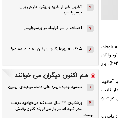
آخرین خبر از خرید بازیکن خارجی برای
6
پرسپولیس
اختلاف بر سر قرارداد در پرسپولیس
7
ه طوفان
شوک به پورعلیگنجی؛ رفتن به عراق ممنوع!
8
وجوانان
رشید کشتی‌گیر فرنگی و آزاد کشورمان با مردانگی و عزمی مثال‌زدنی، در مسابقات قهرمانی نوجوانان آسیا در ویتنام (۲۰۲۶)، بار
هم اکنون دیگران می خوانند
 "هانیه
1
تصمیم جدید درباره باقی مانده دینارهای اربعین
 هنگ کنگ (۲۰۲۶)، بر سکوی افتخارِ نایب
ق عزت و
2
پزشکیان: ۴۷ سال است که می‌خواهیم درست
عمل کنیم اما هر بار می‌گویند اکنون وقتش
نیست
ه یأس و