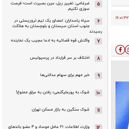
ضرغامی: تغییر ریل، عین بصیرت است؛ فرصت
5
سوزی نکنیم
سپاه پاسداران: اعضای یک تیم تروریستی در
6
جنوب استان سیستان و بلوچستان به هلاکت
رسیدند
واکنش قوه قضائیه به ادعا عجیب یک نماینده
7
اختلاف بر سر قرارداد در پرسپولیس
8
خبر مهم برای سهام عدالتی‌ها
9
شوک به پورعلیگنجی؛ رفتن به عراق ممنوع!
10
شوک سنگین به بازار مسکن تهران
11
وزارت اطلاعات: ۲۱ عامل موساد و ۴ عضو باندهای
12