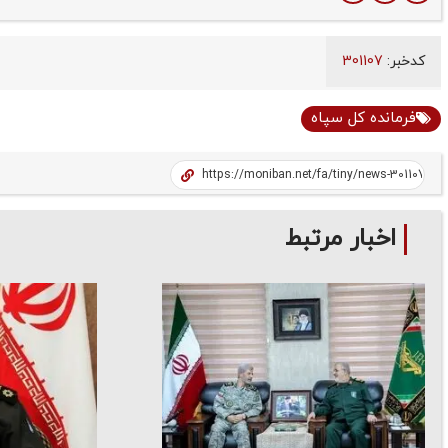
کدخبر:
301107
فرمانده کل سپاه
اخبار مرتبط