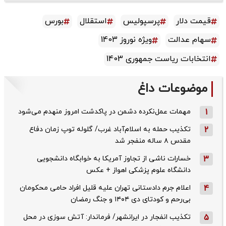
قیمت دلار
پرسپولیس
استقلال
بورس
سهام عدالت
ویژه نوروز 1403
انتخابات ریاست جمهوری 1403
موضوعات داغ
1
مهمات عمل‌نکرده دشمن در پاکدشت امروز منهدم می‌شود
2
تکذیب حمله به اسلام‌آباد غرب/ گلوله توپ زمان دفاع
مقدس ۸ ساله منفجر شد
3
خسارات ناشی از تجاوز آمریکا به خوابگاه دانشجویی
دانشگاه علوم پزشکی اهواز + عکس
4
اعلام جرم دادستانی تهران علیه قلیل افراد حامی محکومان
بی‌رحم و کودتای دی‌ ۱۴۰۴ و جنگ رمضان
5
تکذیب ‌انفجار در ایرانشهر/ فرماندار: آتش سوزی در محل