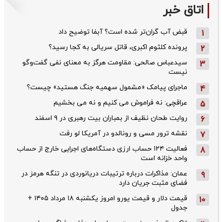
اتاق خبر
قبض آب گران‌تر شده است؟ آبفا توضیح داد
1
پرونده کلثوم اکبری، قاتل سریالی به کجا رسید؟
2
سیدعباس صالحی: مقاومت هرگز به معنای نفی گفت‌وگو
3
نیست
ماجرای پیامک «مشمول سهمیه جنگ هستید» چیست؟
4
عراقچی: نه فراموش می کنیم و نه می بخشیم
5
روایت طحان‌ نظیف از بمباران بیت رهبری در ۹ اسفند
6
نقشه ترور مسی و رونالدو در آمریکا لو رفت
7
فعالیت ۱۲۴ حساب ارزی دستگاه‌های اجرایی خارج از حساب
8
واحد خزانه است
عمان: مذاکرات درباره ترتیبات دریانوردی در تنگه هرمز در
9
فضای مثبت جریان دارد
قیمت دلار و قیمت یورو امروز یکشنبه ۱۸ مرداد ۱۴۰۵ +
10
جدول