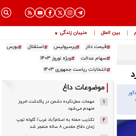
بین الملل
منیبان زندگی
قیمت دلار
پرسپولیس
استقلال
بورس
سهام عدالت
ویژه نوروز 1403
انتخابات ریاست جمهوری 1403
د
موضوعات داغ
آور
1
مهمات عمل‌نکرده دشمن در پاکدشت امروز
منهدم می‌شود
2
تکذیب حمله به اسلام‌آباد غرب/ گلوله توپ
زمان دفاع مقدس ۸ ساله منفجر شد