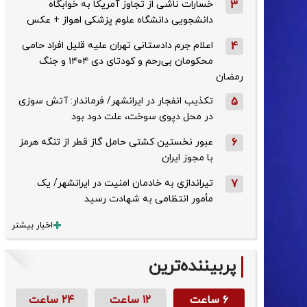
3
خسارات ناشی از تجاوز آمریکا به خوابگاه
دانشجویی دانشگاه علوم پزشکی اهواز + عکس
4
اعلام جرم دادستانی تهران علیه قلیل افراد حامی
محکومان بی‌رحم و کودتای دی‌ ۱۴۰۴ و جنگ
رمضان
5
تکذیب ‌انفجار در ایرانشهر/ فرماندار: آتش سوزی
در محل دپوی سوخت، علت دود بود
6
عبور نخستین کشتی حامل گاز قطر از تنگه هرمز
با مجوز ایران
7
تیراندازی به خادمان امنیت در ایرانشهر/ یک
مأمور انتظامی به شهادت رسید
اخبار بیشتر
پربیننده‌ترین
۶ ساعت
۱۲ ساعت
۲۴ ساعت