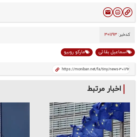
کدخبر:
301193
اسماعیل بقائی
مارکو روبیو
اخبار مرتبط