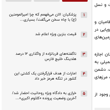
ت و نسل
پزشکیان: الان می‌فهمم که چرا امیرالمومنین
1
(ع) با چاه سخن می‌گفت/ بسیاری…
امیان و
وپایی در
قیمت بنزین ویژه اعلام شد
2
ین‌های
ناگفته‌های قربانزاده از واگذاری ۱۲ درصد
ن اجازه
3
هلدینگ خلیج فارس
میلی به
ت. دشمن
امارات از هدف قرارگرفتن یک کشتی این
4
 مرزهای
کشور در تنگه هرمز خبر داد
خرازی به دادگاه ویژه روحانیت احضار شد/
5
وجود از
آخرین وضعیت پرونده «کلثوم اکبری»…