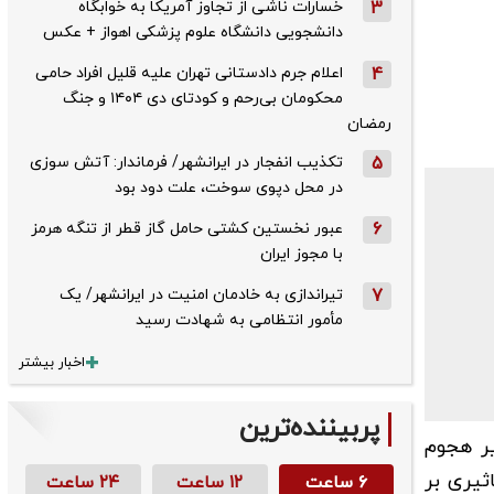
3
خسارات ناشی از تجاوز آمریکا به خوابگاه
دانشجویی دانشگاه علوم پزشکی اهواز + عکس
4
اعلام جرم دادستانی تهران علیه قلیل افراد حامی
محکومان بی‌رحم و کودتای دی‌ ۱۴۰۴ و جنگ
رمضان
5
تکذیب ‌انفجار در ایرانشهر/ فرماندار: آتش سوزی
در محل دپوی سوخت، علت دود بود
6
عبور نخستین کشتی حامل گاز قطر از تنگه هرمز
با مجوز ایران
7
تیراندازی به خادمان امنیت در ایرانشهر/ یک
مأمور انتظامی به شهادت رسید
اخبار بیشتر
پربیننده‌ترین
یر هجوم
ثیری بر
۶ ساعت
۱۲ ساعت
۲۴ ساعت