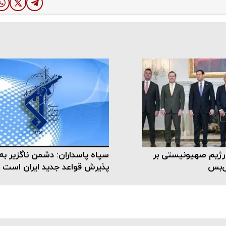
 رژیم صهیونیستی بر
سپاه پاسداران: دشمن ناگزیر به
ش‌بس
پذیرش قواعد جدید ایران است