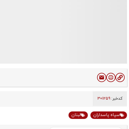
کدخبر:
301259
سپاه پاسداران
لبنان