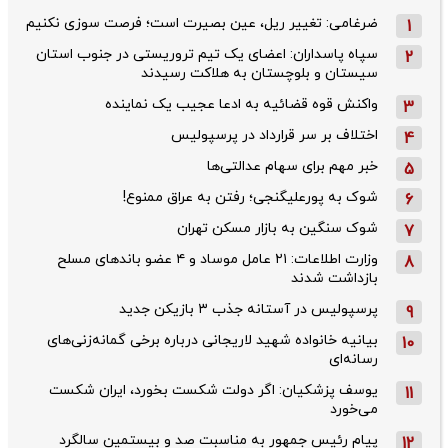
ضرغامی: تغییر ریل، عین بصیرت است؛ فرصت سوزی نکنیم
1
سپاه پاسداران: اعضای یک تیم تروریستی در جنوب استان
2
سیستان و بلوچستان به هلاکت رسیدند
واکنش قوه قضائیه به ادعا عجیب یک نماینده
3
اختلاف بر سر قرارداد در پرسپولیس
4
خبر مهم برای سهام عدالتی‌ها
5
شوک به پورعلیگنجی؛ رفتن به عراق ممنوع!
6
شوک سنگین به بازار مسکن تهران
7
وزارت اطلاعات: ۲۱ عامل موساد و ۴ عضو باندهای مسلح
8
بازداشت شدند
پرسپولیس در آستانه جذب ۳ بازیکن جدید
9
بیانیه خانواده شهید لاریجانی درباره برخی گمانه‌زنی‌های
10
رسانه‌ای
یوسف پزشکیان: اگر دولت شکست بخورد، ایران شکست
11
می‌خورد
پیام رئیس جمهور به مناسبت صد و بیستمین سالگرد
12