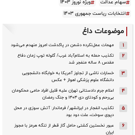
سهام عدالت
ویژه نوروز 1403
انتخابات ریاست جمهوری 1403
موضوعات داغ
1
مهمات عمل‌نکرده دشمن در پاکدشت امروز منهدم می‌شود
2
تکذیب حمله به اسلام‌آباد غرب/ گلوله توپ زمان دفاع
مقدس ۸ ساله منفجر شد
3
خسارات ناشی از تجاوز آمریکا به خوابگاه دانشجویی
دانشگاه علوم پزشکی اهواز + عکس
4
اعلام جرم دادستانی تهران علیه قلیل افراد حامی محکومان
بی‌رحم و کودتای دی‌ ۱۴۰۴ و جنگ رمضان
5
تکذیب ‌انفجار در ایرانشهر/ فرماندار: آتش سوزی در محل
دپوی سوخت، علت دود بود
6
عبور نخستین کشتی حامل گاز قطر از تنگه هرمز با مجوز
ایران