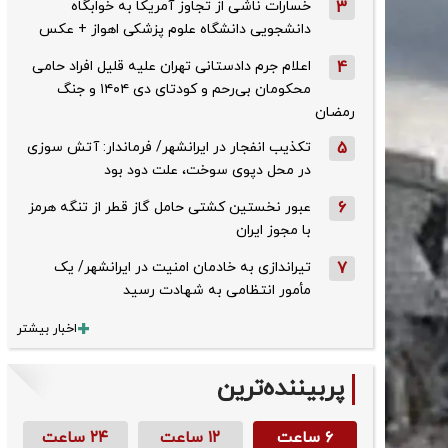
3
خسارات ناشی از تجاوز آمریکا به خوابگاه
دانشجویی دانشگاه علوم پزشکی اهواز + عکس
4
اعلام جرم دادستانی تهران علیه قلیل افراد حامی
محکومان بی‌رحم و کودتای دی‌ ۱۴۰۴ و جنگ
رمضان
5
تکذیب ‌انفجار در ایرانشهر/ فرماندار: آتش سوزی
در محل دپوی سوخت، علت دود بود
6
عبور نخستین کشتی حامل گاز قطر از تنگه هرمز
با مجوز ایران
7
تیراندازی به خادمان امنیت در ایرانشهر/ یک
مأمور انتظامی به شهادت رسید
اخبار بیشتر
پربیننده‌ترین
۶ ساعت
۱۲ ساعت
۲۴ ساعت