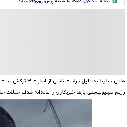
حمله سخنگوی دولت به شبکه پرس‌تی‌وی!+جزییات
هادی حطیط به دلیل جراحت ناشی از اصابت ۳ ترکش تحت عمل جراحی قرار گرفت و اکنون حال وی مساعد است.
رژیم صهیونیستی بارها خبرنگاران را عامدانه هدف حملات جنا