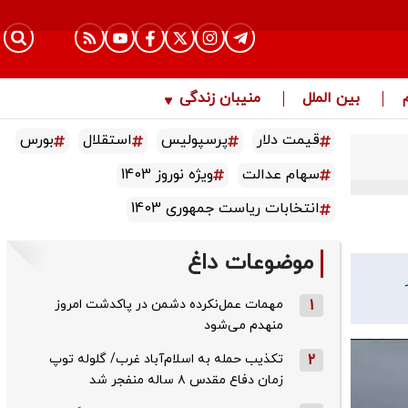
بین الملل
منیبان زندگی
قیمت دلار
پرسپولیس
استقلال
بورس
سهام عدالت
ویژه نوروز 1403
انتخابات ریاست جمهوری 1403
موضوعات داغ
1
مهمات عمل‌نکرده دشمن در پاکدشت امروز
منهدم می‌شود
2
تکذیب حمله به اسلام‌آباد غرب/ گلوله توپ
زمان دفاع مقدس ۸ ساله منفجر شد