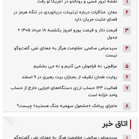
1
نقشه ترور مسی و رونالدو در آمریکا لو رفت
2
عمان: مذاکرات درباره ترتیبات دریانوردی در تنگه هرمز در
فضای مثبت جریان دارد
3
قیمت دلار و قیمت یورو امروز یکشنبه ۱۸ مرداد ۱۴۰۵ +
جدول
4
سیدعباس صالحی: مقاومت هرگز به معنای نفی گفت‌وگو
نیست
5
عراقچی: نه فراموش می کنیم و نه می بخشیم
6
روایت طحان‌ نظیف از بمباران بیت رهبری در ۹ اسفند
7
فعالیت ۱۲۴ حساب ارزی دستگاه‌های اجرایی خارج از حساب
واحد خزانه است
8
ماجرای پیامک «مشمول سهمیه جنگ هستید» چیست؟
اتاق خبر
سیدعباس صالحی: مقاومت هرگز به معنای نفی گفت‌وگو
1