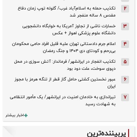
2
تکذیب حمله به اسلام‌آباد غرب/ گلوله توپ زمان دفاع
مقدس ۸ ساله منفجر شد
3
خسارات ناشی از تجاوز آمریکا به خوابگاه دانشجویی
دانشگاه علوم پزشکی اهواز + عکس
4
اعلام جرم دادستانی تهران علیه قلیل افراد حامی محکومان
بی‌رحم و کودتای دی‌ ۱۴۰۴ و جنگ رمضان
5
تکذیب ‌انفجار در ایرانشهر/ فرماندار: آتش سوزی در محل
دپوی سوخت، علت دود بود
6
عبور نخستین کشتی حامل گاز قطر از تنگه هرمز با مجوز
ایران
7
تیراندازی به خادمان امنیت در ایرانشهر/ یک مأمور انتظامی
به شهادت رسید
اخبار بیشتر
پربیننده‌ترین