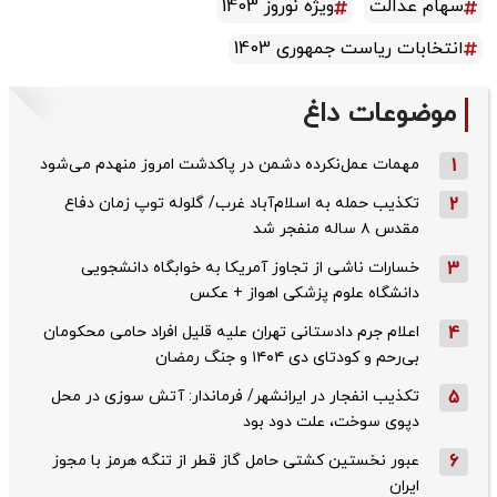
سهام عدالت
ویژه نوروز 1403
انتخابات ریاست جمهوری 1403
موضوعات داغ
1
مهمات عمل‌نکرده دشمن در پاکدشت امروز منهدم می‌شود
2
تکذیب حمله به اسلام‌آباد غرب/ گلوله توپ زمان دفاع
مقدس ۸ ساله منفجر شد
3
خسارات ناشی از تجاوز آمریکا به خوابگاه دانشجویی
دانشگاه علوم پزشکی اهواز + عکس
4
اعلام جرم دادستانی تهران علیه قلیل افراد حامی محکومان
بی‌رحم و کودتای دی‌ ۱۴۰۴ و جنگ رمضان
5
تکذیب ‌انفجار در ایرانشهر/ فرماندار: آتش سوزی در محل
دپوی سوخت، علت دود بود
6
عبور نخستین کشتی حامل گاز قطر از تنگه هرمز با مجوز
ایران