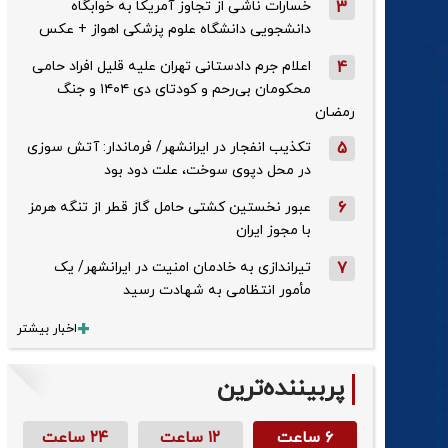
3
خسارات ناشی از تجاوز آمریکا به خوابگاه
دانشجویی دانشگاه علوم پزشکی اهواز + عکس
4
اعلام جرم دادستانی تهران علیه قلیل افراد حامی
محکومان بی‌رحم و کودتای دی‌ ۱۴۰۴ و جنگ
رمضان
5
تکذیب ‌انفجار در ایرانشهر/ فرماندار: آتش سوزی
در محل دپوی سوخت، علت دود بود
6
عبور نخستین کشتی حامل گاز قطر از تنگه هرمز
با مجوز ایران
7
تیراندازی به خادمان امنیت در ایرانشهر/ یک
مأمور انتظامی به شهادت رسید
اخبار بیشتر
پربیننده‌ترین
۶ ساعت
۱۲ ساعت
۲۴ ساعت