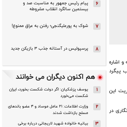
پیام رئیس جمهور به مناسبت صد و
6
بیستمین سالگرد انقلاب مشروطه
شوک به پورعلیگنجی؛ رفتن به عراق ممنوع!
7
پرسپولیس در آستانه جذب ۳ بازیکن جدید
8
و اشاره
ب پیگرد
هم اکنون دیگران می خوانند
1
یوسف پزشکیان: اگر دولت شکست بخورد، ایران
ریت این
شکست می‌خورد
2
وزارت اطلاعات: ۲۱ عامل موساد و ۴ عضو باندهای
گاری در
مسلح بازداشت شدند
3
بیانیه خانواده شهید لاریجانی درباره برخی