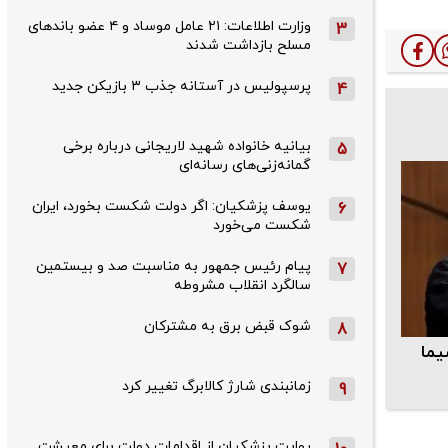
وزارت اطلاعات: ۲۱ عامل موساد و ۴ عضو باندهای
3
مسلح بازداشت شدند
پرسپولیس در آستانه جذب ۳ بازیکن جدید
4
بیانیه خانواده شهید لاریجانی درباره برخی
5
گمانه‌زنی‌های رسانه‌ای
یوسف پزشکیان: اگر دولت شکست بخورد، ایران
6
شکست می‌خورد
پیام رئیس جمهور به مناسبت صد و بیستمین
7
سالگرد انقلاب مشروطه
شوک قبض برق به مشترکان
8
یما
زمانبندی شارژ کالابرگ تغییر کرد
9
روایت پزشکیان از اقدامات دولت برای معیشت