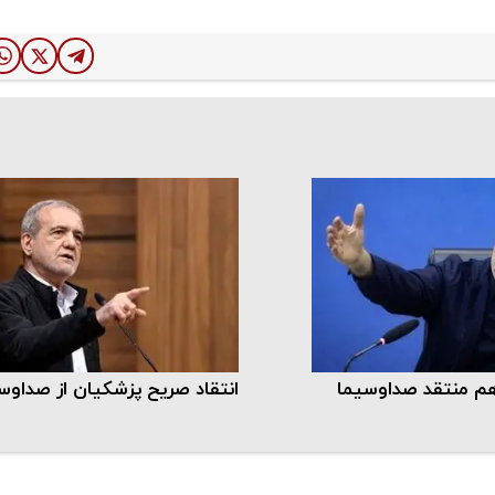
هم منتقد صداوسیما
انتقاد صریح پزشکیان از صداوس