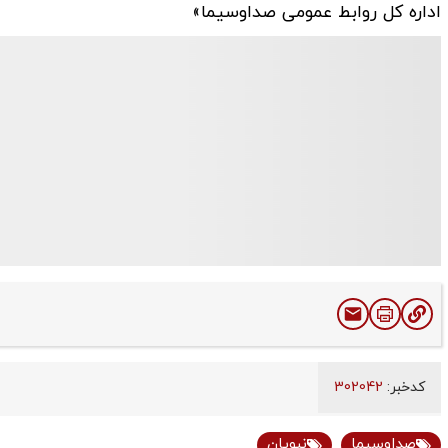
اداره کل روابط عمومی صداوسیما»
کدخبر:
302042
صداوسیما
نبویان