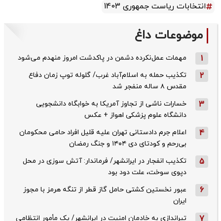
انتخابات ریاست جمهوری 1403
موضوعات داغ
1
مهمات عمل‌نکرده دشمن در پاکدشت امروز منهدم می‌شود
2
تکذیب حمله به اسلام‌آباد غرب/ گلوله توپ زمان دفاع
مقدس ۸ ساله منفجر شد
3
خسارات ناشی از تجاوز آمریکا به خوابگاه دانشجویی
دانشگاه علوم پزشکی اهواز + عکس
4
اعلام جرم دادستانی تهران علیه قلیل افراد حامی محکومان
بی‌رحم و کودتای دی‌ ۱۴۰۴ و جنگ رمضان
5
تکذیب ‌انفجار در ایرانشهر/ فرماندار: آتش سوزی در محل
دپوی سوخت، علت دود بود
6
عبور نخستین کشتی حامل گاز قطر از تنگه هرمز با مجوز
ایران
7
تیراندازی به خادمان امنیت در ایرانشهر/ یک مأمور انتظامی