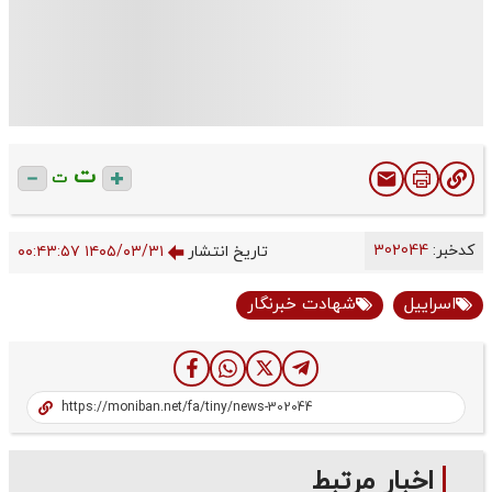
ت
ت
کدخبر:
302044
تاریخ انتشار
۱۴۰۵/۰۳/۳۱ ۰۰:۴۳:۵۷
اسراییل
شهادت خبرنگار
اخبار مرتبط