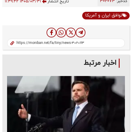
کدخبر:
302073
تاریخ انتشار
۱۴۰۵/۰۳/۳۱ ۱۱:۴۹:۴۲
توافق ایران و آمریکا
اخبار مرتبط