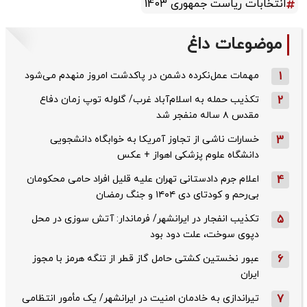
انتخابات ریاست جمهوری 1403
موضوعات داغ
1
مهمات عمل‌نکرده دشمن در پاکدشت امروز منهدم می‌شود
2
تکذیب حمله به اسلام‌آباد غرب/ گلوله توپ زمان دفاع
مقدس ۸ ساله منفجر شد
3
خسارات ناشی از تجاوز آمریکا به خوابگاه دانشجویی
دانشگاه علوم پزشکی اهواز + عکس
4
اعلام جرم دادستانی تهران علیه قلیل افراد حامی محکومان
بی‌رحم و کودتای دی‌ ۱۴۰۴ و جنگ رمضان
5
تکذیب ‌انفجار در ایرانشهر/ فرماندار: آتش سوزی در محل
دپوی سوخت، علت دود بود
6
عبور نخستین کشتی حامل گاز قطر از تنگه هرمز با مجوز
ایران
7
تیراندازی به خادمان امنیت در ایرانشهر/ یک مأمور انتظامی