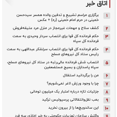
اتاق خبر
برگزاری مراسم تشییع و تدفین والده همسر سیدحسن
1
خمینی در حرم امام خمینی (ره) + عکس
کشف سلاح و مهمات غیرمجاز در منزل مرد عتیقه‌فروش
2
حکم فرمانده کل قوا برای انتصاب سردار وحیدی به سمت
3
فرمانده کل سپاه
حکم فرمانده کل قوا برای انتصاب سرلشکر عبداللهی به سمت
4
رئیس ستاد کل نیروهای مسلح
انتصاب شش فرمانده عالی‌رتبه در ستاد کل نیروهای مسلح،
5
سپاه پاسداران و بسیج مستضعفین
من را برگردانید استقلال
6
چرا با وجود ورزش لاغر نمی‌شویم؟
7
جزئیات تازه درباره اعتبار یک میلیون تومانی
8
بمب نقل‌وانتقالاتی پرسپولیس ترکید
9
این ساندویچ‌ها را از بیرون نخرید
10
واکنش سازمان تعزیرات حکومتی به خبر اخاذی سه فرد
11