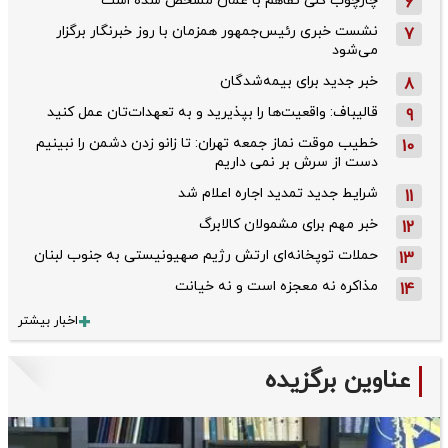
چارچوب کلی تفاهم با عمان مشخص شده است
6
نشست خبری رئیس‌جمهور همزمان با روز خبرنگار برگزار
7
می‌شود
خبر جدید برای بیمه‌شدگان
8
قالیباف: واقعیت‌ها را بپذیرید و به تعهدات‌تان عمل کنید
9
خطیب موقت نماز جمعه تهران: تا زانو زدن دشمن را نبینیم
10
دست از سرش بر نمی داریم
شرایط جدید تمدید اجاره اعلام شد
11
خبر مهم برای مشمولان کالابرگ
12
حملات توپخانه‌ای ارتش رژیم صهیونیستی به جنوب لبنان
13
مذاکره نه معجزه است و نه خیانت
14
اخبار بیشتر
عناوین برگزیده