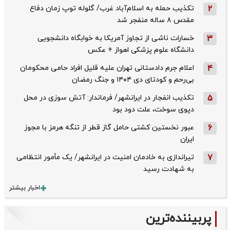
2
تکذیب حمله به اسلام‌آباد غرب/ گلوله توپ زمان دفاع
مقدس ۸ ساله منفجر شد
3
خسارات ناشی از تجاوز آمریکا به خوابگاه دانشجویی
دانشگاه علوم پزشکی اهواز + عکس
4
اعلام جرم دادستانی تهران علیه قلیل افراد حامی محکومان
بی‌رحم و کودتای دی‌ ۱۴۰۴ و جنگ رمضان
5
تکذیب ‌انفجار در ایرانشهر/ فرماندار: آتش سوزی در محل
دپوی سوخت، علت دود بود
6
عبور نخستین کشتی حامل گاز قطر از تنگه هرمز با مجوز
ایران
7
تیراندازی به خادمان امنیت در ایرانشهر/ یک مأمور انتظامی
به شهادت رسید
اخبار بیشتر
پربیننده‌ترین