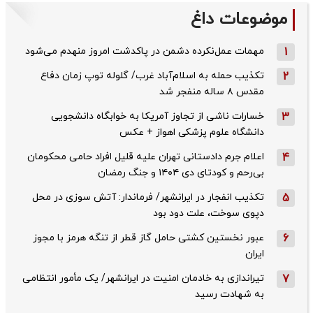
موضوعات داغ
1
مهمات عمل‌نکرده دشمن در پاکدشت امروز منهدم می‌شود
2
تکذیب حمله به اسلام‌آباد غرب/ گلوله توپ زمان دفاع
مقدس ۸ ساله منفجر شد
3
خسارات ناشی از تجاوز آمریکا به خوابگاه دانشجویی
دانشگاه علوم پزشکی اهواز + عکس
4
اعلام جرم دادستانی تهران علیه قلیل افراد حامی محکومان
بی‌رحم و کودتای دی‌ ۱۴۰۴ و جنگ رمضان
5
تکذیب ‌انفجار در ایرانشهر/ فرماندار: آتش سوزی در محل
دپوی سوخت، علت دود بود
6
عبور نخستین کشتی حامل گاز قطر از تنگه هرمز با مجوز
ایران
7
تیراندازی به خادمان امنیت در ایرانشهر/ یک مأمور انتظامی
به شهادت رسید