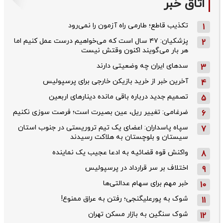
اتاق خبر
تکذیب قاطع؛‌ طارمی راه آزمون را نمی‌رود
1
پزشکیان: ۴۷ سال است که می‌خواهیم درست عمل کنیم اما
2
هر بار می‌گویند اکنون وقتش نیست
سدهای ایران چه وضعیتی دارند
3
آخرین خبر از خرید بازیکن خارجی برای پرسپولیس
4
تصمیم جدید درباره باقی مانده دینارهای اربعین
5
ضرغامی: تغییر ریل، عین بصیرت است؛ فرصت سوزی نکنیم
6
سپاه پاسداران: اعضای یک تیم تروریستی در جنوب استان
7
سیستان و بلوچستان به هلاکت رسیدند
واکنش قوه قضائیه به ادعا عجیب یک نماینده
8
اختلاف بر سر قرارداد در پرسپولیس
9
خبر مهم برای سهام عدالتی‌ها
10
شوک به پورعلیگنجی؛ رفتن به عراق ممنوع!
11
شوک سنگین به بازار مسکن تهران
12