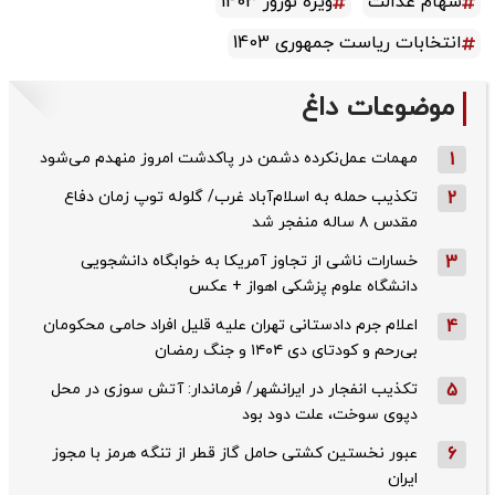
سهام عدالت
ویژه نوروز 1403
انتخابات ریاست جمهوری 1403
موضوعات داغ
1
مهمات عمل‌نکرده دشمن در پاکدشت امروز منهدم می‌شود
2
تکذیب حمله به اسلام‌آباد غرب/ گلوله توپ زمان دفاع
مقدس ۸ ساله منفجر شد
3
خسارات ناشی از تجاوز آمریکا به خوابگاه دانشجویی
دانشگاه علوم پزشکی اهواز + عکس
4
اعلام جرم دادستانی تهران علیه قلیل افراد حامی محکومان
بی‌رحم و کودتای دی‌ ۱۴۰۴ و جنگ رمضان
5
تکذیب ‌انفجار در ایرانشهر/ فرماندار: آتش سوزی در محل
دپوی سوخت، علت دود بود
6
عبور نخستین کشتی حامل گاز قطر از تنگه هرمز با مجوز
ایران