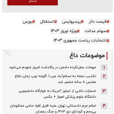
ارسال
قیمت دلار
پرسپولیس
استقلال
بورس
سهام عدالت
ویژه نوروز 1403
انتخابات ریاست جمهوری 1403
موضوعات داغ
1
مهمات عمل‌نکرده دشمن در پاکدشت امروز منهدم می‌شود
2
تکذیب حمله به اسلام‌آباد غرب/ گلوله توپ زمان دفاع
مقدس ۸ ساله منفجر شد
3
خسارات ناشی از تجاوز آمریکا به خوابگاه دانشجویی
دانشگاه علوم پزشکی اهواز + عکس
4
اعلام جرم دادستانی تهران علیه قلیل افراد حامی محکومان
بی‌رحم و کودتای دی‌ ۱۴۰۴ و جنگ رمضان