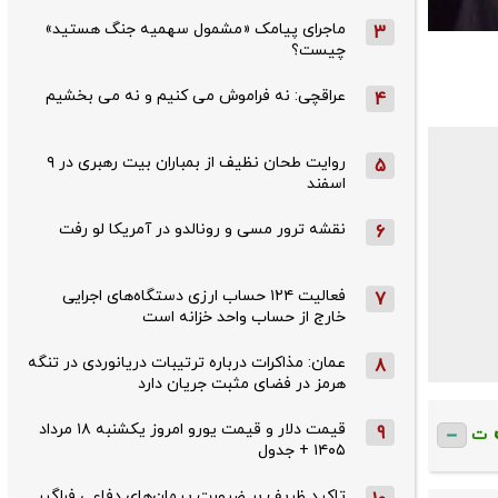
ماجرای پیامک «مشمول سهمیه جنگ هستید»
3
چیست؟
عراقچی: نه فراموش می کنیم و نه می بخشیم
4
روایت طحان‌ نظیف از بمباران بیت رهبری در ۹
5
اسفند
نقشه ترور مسی و رونالدو در آمریکا لو رفت
6
فعالیت ۱۲۴ حساب ارزی دستگاه‌های اجرایی
7
خارج از حساب واحد خزانه است
عمان: مذاکرات درباره ترتیبات دریانوردی در تنگه
8
هرمز در فضای مثبت جریان دارد
قیمت دلار و قیمت یورو امروز یکشنبه ۱۸ مرداد
9
ت
۱۴۰۵ + جدول
تاکید ظریف بر ضرورت پیمان‌های دفاعی فراگیر