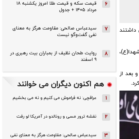
قیمت سکه و قیمت طلا امروز یکشنبه ۱۸
6
مرداد ۱۴۰۵ + جدول
سیدعباس صالحی: مقاومت هرگز به معنای
7
 داشتند
نفی گفت‌وگو نیست
هدا(ع)،
روایت طحان‌ نظیف از بمباران بیت رهبری در
8
۹ اسفند
 بعد از
هم اکنون دیگران می خوانند
رد.
1
عراقچی: نه فراموش می کنیم و نه می بخشیم
2
نقشه ترور مسی و رونالدو در آمریکا لو رفت
3
سیدعباس صالحی: مقاومت هرگز به معنای نفی