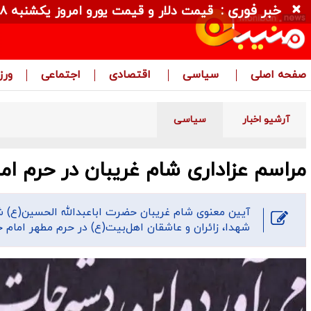
خبر فوری :
قیمت دلار و قیمت یورو امروز یکشنبه ۱۸ مرداد ۱۴۰۵ + جدول
صفحه اصلی
سیاسی
اقتصادی
اجتماعی
ور
آرشیو اخبار
سیاسی
مراسم عزاداری شام غریبان در حرم ام
آیین معنوی شام غریبان حضرت اباعبدالله الحسین(ع) ش
شهدا، زائران و عاشقان اهل‌بیت(ع) در حرم مطهر امام 