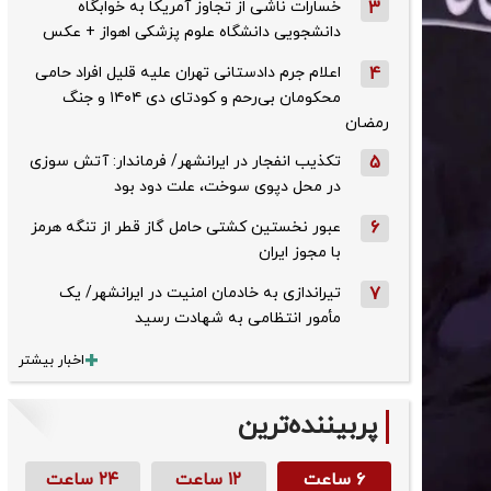
3
خسارات ناشی از تجاوز آمریکا به خوابگاه
دانشجویی دانشگاه علوم پزشکی اهواز + عکس
4
اعلام جرم دادستانی تهران علیه قلیل افراد حامی
محکومان بی‌رحم و کودتای دی‌ ۱۴۰۴ و جنگ
رمضان
5
تکذیب ‌انفجار در ایرانشهر/ فرماندار: آتش سوزی
در محل دپوی سوخت، علت دود بود
6
عبور نخستین کشتی حامل گاز قطر از تنگه هرمز
با مجوز ایران
7
تیراندازی به خادمان امنیت در ایرانشهر/ یک
مأمور انتظامی به شهادت رسید
اخبار بیشتر
پربیننده‌ترین
۶ ساعت
۱۲ ساعت
۲۴ ساعت