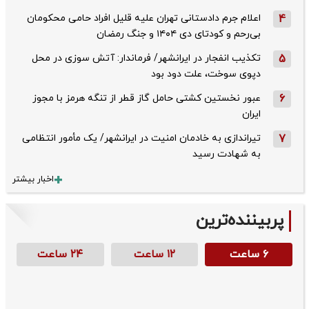
4
اعلام جرم دادستانی تهران علیه قلیل افراد حامی محکومان
بی‌رحم و کودتای دی‌ ۱۴۰۴ و جنگ رمضان
5
تکذیب ‌انفجار در ایرانشهر/ فرماندار: آتش سوزی در محل
دپوی سوخت، علت دود بود
6
عبور نخستین کشتی حامل گاز قطر از تنگه هرمز با مجوز
ایران
7
تیراندازی به خادمان امنیت در ایرانشهر/ یک مأمور انتظامی
به شهادت رسید
اخبار بیشتر
پربیننده‌ترین
۶ ساعت
۱۲ ساعت
۲۴ ساعت