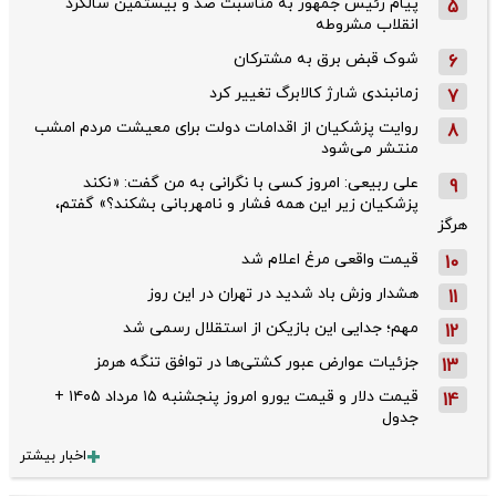
پیام رئیس جمهور به مناسبت صد و بیستمین سالگرد
5
انقلاب مشروطه
شوک قبض برق به مشترکان
6
زمانبندی شارژ کالابرگ تغییر کرد
7
روایت پزشکیان از اقدامات دولت برای معیشت مردم امشب
8
منتشر می‌شود
علی ربیعی: امروز کسی با نگرانی به من گفت: «نکند
9
پزشکیان زیر این همه فشار و نامهربانی بشکند؟» گفتم،
هرگز
قیمت واقعی مرغ اعلام شد
10
هشدار وزش باد شدید در تهران در این روز
11
مهم؛ جدایی این بازیکن از استقلال رسمی شد
12
جزئیات عوارض عبور کشتی‌ها در توافق تنگه هرمز
13
قیمت دلار و قیمت یورو امروز پنجشنبه ۱۵ مرداد ۱۴۰۵ +
14
جدول
اخبار بیشتر