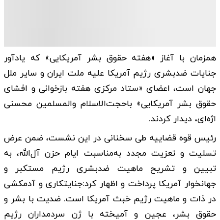
همزمان با آغاز «هفته حقوق بشر آمریکایی» که یادآور
جنایات ضدبشری رژیم آمریکا علیه ملت ایران و سایر ملل
جهان است، اعضای «ستاد مرکزی هفته بازخوانی و افشای
حقوق بشر آمریکایی» باحجت‌الاسلام‌ والمسلمین محسنی
اژه‌ای، دیدار کردند.
رئیس قوه قضاییه طی سخنانی در این نشست، ضمن عرض
تسلیت و تعزیت مجدد به‌مناسبت ایام حزن آل‌الله، به
تبیین و تشریح ماهیت ضدبشری رژیم مستکبر و
جهانخوار آمریکا پرداخت و اظهار کرد:جنایتکاری و آدمکشی
در ذات و ماهیت رژیم خبث آمریکا است. ضدیت با بشر و
حقوق بشر، عجین و آمیخته با ژن سردمداران رژیم