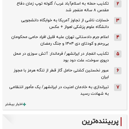
2
تکذیب حمله به اسلام‌آباد غرب/ گلوله توپ زمان دفاع
مقدس ۸ ساله منفجر شد
3
خسارات ناشی از تجاوز آمریکا به خوابگاه دانشجویی
دانشگاه علوم پزشکی اهواز + عکس
4
اعلام جرم دادستانی تهران علیه قلیل افراد حامی محکومان
بی‌رحم و کودتای دی‌ ۱۴۰۴ و جنگ رمضان
5
تکذیب ‌انفجار در ایرانشهر/ فرماندار: آتش سوزی در محل
دپوی سوخت، علت دود بود
6
عبور نخستین کشتی حامل گاز قطر از تنگه هرمز با مجوز
ایران
7
تیراندازی به خادمان امنیت در ایرانشهر/ یک مأمور انتظامی
به شهادت رسید
اخبار بیشتر
پربیننده‌ترین