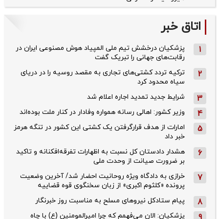
اتاق خبر
پزشکیان درخشش تیم ملی المپیاد هوش مصنوعی ایران در
1
رقابت‌های جهانی را تبریک گفت
ترکیه تردد کشتی‌های تجاری به مقصد روسیه را در دریای
2
سیاه محدود کرد
شرایط جدید تمدید اجاره اعلام شد
3
وزیر کشور: اهالی رسانه همواره وفادار در کنار ملت بوده‌اند
4
امارات از هدف قرارگرفتن یک کشتی این کشور در تنگه هرمز
5
خبر داد
هشدار دادستان کل نسبت به اظهارات تفرقه‌افکنانه و تاکید
6
بر ضرورت صیانت از وحدت ملی
خرازی به دادگاه ویژه روحانیت احضار شد/ آخرین وضعیت
7
پرونده «کلثوم اکبری» از زبان سخنگوی قوه قضاییه
پیام ستادکل نیروهای مسلح به مناسبت روز خبرنگار
8
پزشکیان: الان می‌فهمم که چرا امیرالمومنین (ع) با چاه
9