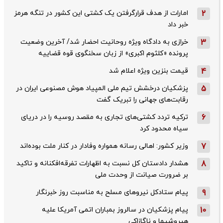
2
امارات از هدف قرارگرفتن یک کشتی این کشور در تنگه هرمز
خبر داد
3
خرازی به دادگاه ویژه روحانیت احضار شد/ آخرین وضعیت
پرونده «کلثوم اکبری» از زبان سخنگوی قوه قضاییه
4
قیمت بنزین ویژه اعلام شد
5
پزشکیان درخشش تیم ملی المپیاد هوش مصنوعی ایران در
رقابت‌های جهانی را تبریک گفت
6
ترکیه تردد کشتی‌های تجاری به مقصد روسیه را در دریای
سیاه محدود کرد
7
وزیر کشور: اهالی رسانه همواره وفادار در کنار ملت بوده‌اند
8
هشدار دادستان کل نسبت به اظهارات تفرقه‌افکنانه و تاکید
بر ضرورت صیانت از وحدت ملی
9
پیام ستادکل نیروهای مسلح به مناسبت روز خبرنگار
10
پیام پزشکیان در سالروز بمباران اتمی آمریکا علیه
هیروشیما و ناگازاکی