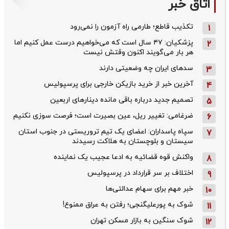
اتاق خبر
تکذیب قاطع؛‌ طارمی راه آزمون را نمی‌رود
1
پزشکیان: ۴۷ سال است که می‌خواهیم درست عمل کنیم اما
2
هر بار می‌گویند اکنون وقتش نیست
سدهای ایران چه وضعیتی دارند
3
آخرین خبر از خرید بازیکن خارجی برای پرسپولیس
4
تصمیم جدید درباره باقی مانده دینارهای اربعین
5
ضرغامی: تغییر ریل، عین بصیرت است؛ فرصت سوزی نکنیم
6
سپاه پاسداران: اعضای یک تیم تروریستی در جنوب استان
7
سیستان و بلوچستان به هلاکت رسیدند
واکنش قوه قضائیه به ادعا عجیب یک نماینده
8
اختلاف بر سر قرارداد در پرسپولیس
9
خبر مهم برای سهام عدالتی‌ها
10
شوک به پورعلیگنجی؛ رفتن به عراق ممنوع!
11
شوک سنگین به بازار مسکن تهران
12