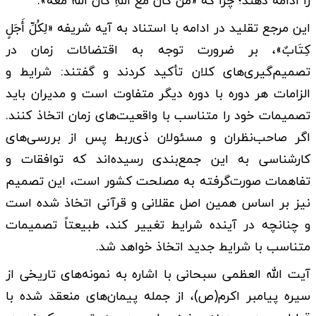
را ادامه دهند؛ چرا که «مَنْ کانَ مَعَ اللهِ کانَ اللهُ مَعَهُ».
این مرجع تقلید در ادامه با استناد به آیه شریفه «لِکُلِّ أَجَلٍ
کِتَابٌ»، بر ضرورت توجه به اقتضائات زمان در
تصمیم‌گیری‌های کلان تأکید کردند و گفتند: شرایط و
الزامات هر دوره با دوره دیگر متفاوت است و مدیران باید
تصمیمات خود را متناسب با واقعیت‌های زمان اتخاذ کنند.
اگر صاحب‌نظران و مسئولان ذی‌ربط پس از بررسی‌های
کارشناسی به این جمع‌بندی رسیده‌اند که توافقات و
تفاهمات صورت‌گرفته به مصلحت کشور است، این تصمیم
نیز بر اساس همین اصل عقلانی و قرآنی اتخاذ شده است
و چنانچه در آینده شرایط تغییر کند، طبیعتاً تصمیمات
متناسب با شرایط جدید اتخاذ خواهد شد.
آیت الله العظمی سبحانی با اشاره به نمونه‌های تاریخی از
سیره پیامبر اکرم(ص)، از جمله پیمان‌های منعقد شده با