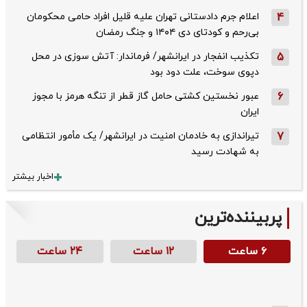
4
اعلام جرم دادستانی تهران علیه قلیل افراد حامی محکومان
بی‌رحم و کودتای دی‌ ۱۴۰۴ و جنگ رمضان
5
تکذیب ‌انفجار در ایرانشهر/ فرماندار: آتش سوزی در محل
دپوی سوخت، علت دود بود
6
عبور نخستین کشتی حامل گاز قطر از تنگه هرمز با مجوز
ایران
7
تیراندازی به خادمان امنیت در ایرانشهر/ یک مأمور انتظامی
به شهادت رسید
اخبار بیشتر
پربیننده‌ترین
۶ ساعت
۱۲ ساعت
۲۴ ساعت