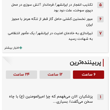
5
تکذیب ‌انفجار در ایرانشهر/ فرماندار: آتش سوزی در محل
دپوی سوخت، علت دود بود
6
عبور نخستین کشتی حامل گاز قطر از تنگه هرمز با مجوز
ایران
7
تیراندازی به خادمان امنیت در ایرانشهر/ یک مأمور انتظامی
به شهادت رسید
اخبار بیشتر
پربیننده‌ترین
۶ ساعت
۱۲ ساعت
۲۴ ساعت
پزشکیان: الان می‌فهمم که چرا امیرالمومنین (ع) با چاه
1
سخن می‌گفت/ بسیاری…