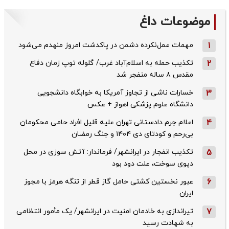
موضوعات داغ
1
مهمات عمل‌نکرده دشمن در پاکدشت امروز منهدم می‌شود
2
تکذیب حمله به اسلام‌آباد غرب/ گلوله توپ زمان دفاع
مقدس ۸ ساله منفجر شد
3
خسارات ناشی از تجاوز آمریکا به خوابگاه دانشجویی
دانشگاه علوم پزشکی اهواز + عکس
4
اعلام جرم دادستانی تهران علیه قلیل افراد حامی محکومان
بی‌رحم و کودتای دی‌ ۱۴۰۴ و جنگ رمضان
5
تکذیب ‌انفجار در ایرانشهر/ فرماندار: آتش سوزی در محل
دپوی سوخت، علت دود بود
6
عبور نخستین کشتی حامل گاز قطر از تنگه هرمز با مجوز
ایران
7
تیراندازی به خادمان امنیت در ایرانشهر/ یک مأمور انتظامی
به شهادت رسید