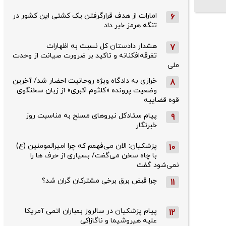
امارات از هدف قرارگرفتن یک کشتی این کشور در
6
تنگه هرمز خبر داد
هشدار دادستان کل نسبت به اظهارات
7
تفرقه‌افکنانه و تاکید بر ضرورت صیانت از وحدت
ملی
خرازی به دادگاه ویژه روحانیت احضار شد/ آخرین
8
وضعیت پرونده «کلثوم اکبری» از زبان سخنگوی
قوه قضاییه
پیام ستادکل نیروهای مسلح به مناسبت روز
9
خبرنگار
پزشکیان: الان می‌فهمم که چرا امیرالمومنین (ع)
10
با چاه سخن می‌گفت/ بسیاری از حرف ها را
نمی‌شود گفت
چرا قبض برق برخی مشترکان گران شد؟
11
پیام پزشکیان در سالروز بمباران اتمی آمریکا
12
علیه هیروشیما و ناگازاکی