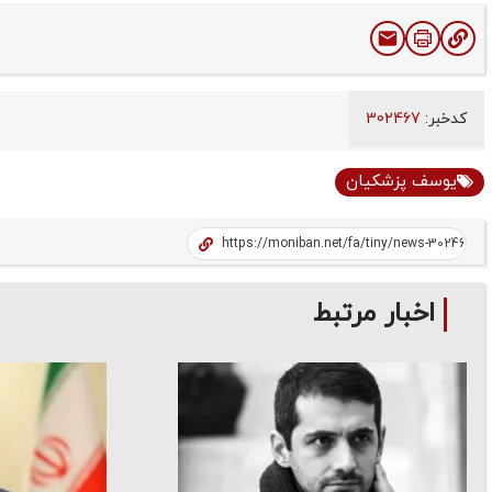
کدخبر:
302467
یوسف پزشکیان
اخبار مرتبط