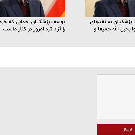
پزشکیان به نقدهای
یوسف پزشکیان: خدایی که خر
 بحبل الله جمیعا و
را آزاد کرد امروز در کنار ماست
ارسال