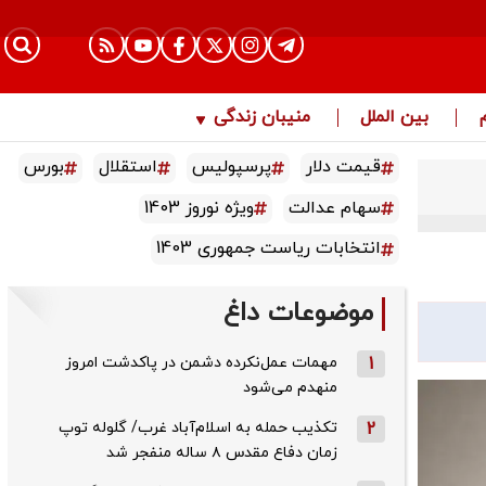
بین الملل
منیبان زندگی
قیمت دلار
پرسپولیس
استقلال
بورس
سهام عدالت
ویژه نوروز 1403
انتخابات ریاست جمهوری 1403
موضوعات داغ
1
مهمات عمل‌نکرده دشمن در پاکدشت امروز
منهدم می‌شود
2
تکذیب حمله به اسلام‌آباد غرب/ گلوله توپ
زمان دفاع مقدس ۸ ساله منفجر شد