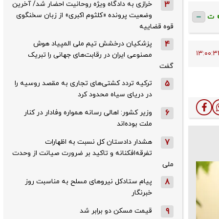
3
خرازی به دادگاه ویژه روحانیت احضار شد/ آخرین
وضعیت پرونده «کلثوم اکبری» از زبان سخنگوی
ت
قوه قضاییه
4
پزشکیان درخشش تیم ملی المپیاد هوش
مصنوعی ایران در رقابت‌های جهانی را تبریک
گفت
5
ترکیه تردد کشتی‌های تجاری به مقصد روسیه را
در دریای سیاه محدود کرد
6
وزیر کشور: اهالی رسانه همواره وفادار در کنار
ملت بوده‌اند
7
هشدار دادستان کل نسبت به اظهارات
تفرقه‌افکنانه و تاکید بر ضرورت صیانت از وحدت
ملی
8
پیام ستادکل نیروهای مسلح به مناسبت روز
خبرنگار
9
قیمت مسکن دو برابر شد