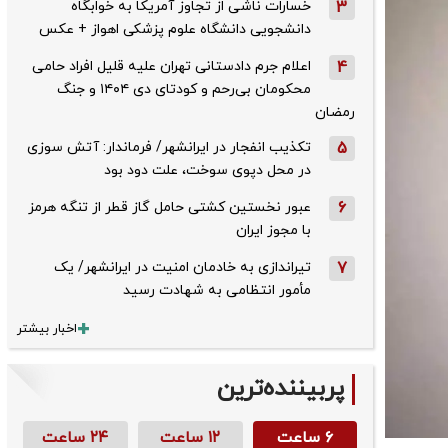
3
خسارات ناشی از تجاوز آمریکا به خوابگاه
دانشجویی دانشگاه علوم پزشکی اهواز + عکس
4
اعلام جرم دادستانی تهران علیه قلیل افراد حامی
محکومان بی‌رحم و کودتای دی‌ ۱۴۰۴ و جنگ
رمضان
5
تکذیب ‌انفجار در ایرانشهر/ فرماندار: آتش سوزی
در محل دپوی سوخت، علت دود بود
6
عبور نخستین کشتی حامل گاز قطر از تنگه هرمز
با مجوز ایران
7
تیراندازی به خادمان امنیت در ایرانشهر/ یک
مأمور انتظامی به شهادت رسید
اخبار بیشتر
پربیننده‌ترین
۶ ساعت
۱۲ ساعت
۲۴ ساعت