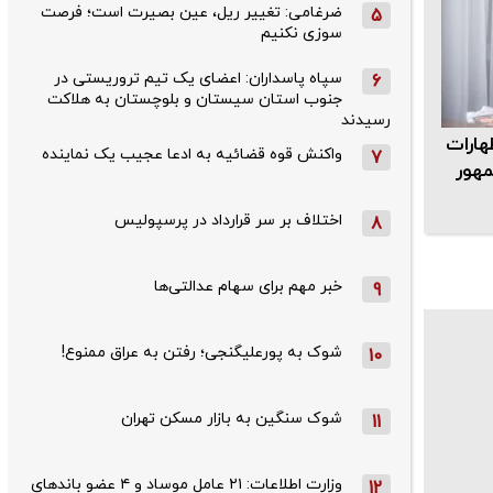
ضرغامی: تغییر ریل، عین بصیرت است؛ فرصت
5
سوزی نکنیم
سپاه پاسداران: اعضای یک تیم تروریستی در
6
جنوب استان سیستان و بلوچستان به هلاکت
رسیدند
هارات
واکنش قوه قضائیه به ادعا عجیب یک نماینده
7
مهور
اختلاف بر سر قرارداد در پرسپولیس
8
خبر مهم برای سهام عدالتی‌ها
9
شوک به پورعلیگنجی؛ رفتن به عراق ممنوع!
10
شوک سنگین به بازار مسکن تهران
11
وزارت اطلاعات: ۲۱ عامل موساد و ۴ عضو باندهای
12