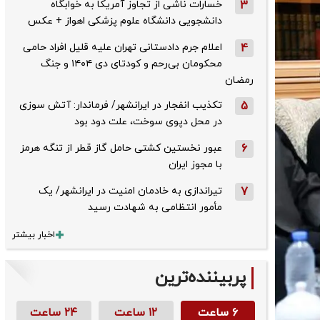
3
خسارات ناشی از تجاوز آمریکا به خوابگاه
دانشجویی دانشگاه علوم پزشکی اهواز + عکس
4
اعلام جرم دادستانی تهران علیه قلیل افراد حامی
محکومان بی‌رحم و کودتای دی‌ ۱۴۰۴ و جنگ
رمضان
5
تکذیب ‌انفجار در ایرانشهر/ فرماندار: آتش سوزی
در محل دپوی سوخت، علت دود بود
6
عبور نخستین کشتی حامل گاز قطر از تنگه هرمز
با مجوز ایران
7
تیراندازی به خادمان امنیت در ایرانشهر/ یک
مأمور انتظامی به شهادت رسید
اخبار بیشتر
پربیننده‌ترین
۶ ساعت
۱۲ ساعت
۲۴ ساعت